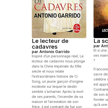
Le lecteur de
La sc
cadavres
par Ant
Et si une
par Antonio Garrido
ses mains
Inspiré d’un personnage réel, Le
?
lecteur de cadavres nous plonge
dans la Chine Impériale du XIIIe
Franconie
siècle et nous relate
sacre de
l’extraordinaire histoire de Ci
célèbre 
Song, un jeune garçon d’origine
est appr
modeste sur lequel le destin
Contrair
semble s’acharner. Après la mort
de son â
de ses parents, l’incendie de sa
fonder un
maison et l’arrestation de son
qu’à une 
frère, il est contraint de fuir son