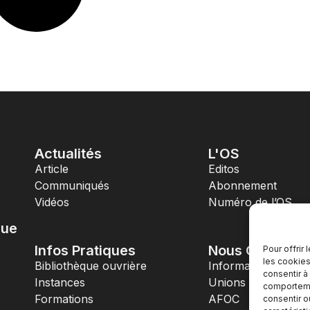
Actualités
L'OS
Article
Editos
Communiqués
Abonnement
Vidéos
Numéro de l’OS
que
Infos Pratiques
Nous Contacte
Pour offrir
les cookies
Bibliothèque ouvrière
Informations UD
consentir à
Instances
Unions Locales
comportemen
Formations
AFOC
consentir o