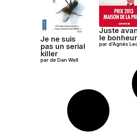
Juste ava
le bonheu
Je ne suis
par d’Agnès Le
pas un serial
killer
par de Dan Well