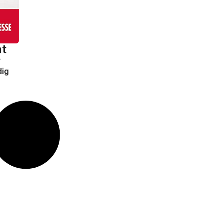
nt
r
dig