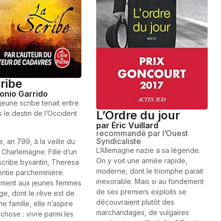
ribe
onio Garrido
 jeune scribe tenait entre
L’Ordre du jour
 le destin de l’Occident
par Éric Vuillard
recommandé par l’Ouest
Syndicaliste
, an 799, à la veille du
L’Allemagne nazie a sa légende.
 Charlemagne. Fille d’un
On y voit une armée rapide,
scribe bysantin, Theresa
moderne, dont le triomphe parait
entie parcheminière.
inexorable. Mais si au fondement
ement aux jeunes femmes
de ses premiers exploits se
ge, dont le rêve est de
découvraient plutôt des
e famille, elle n’aspire
marchandages, de vulgaires
chose : vivre parmi les