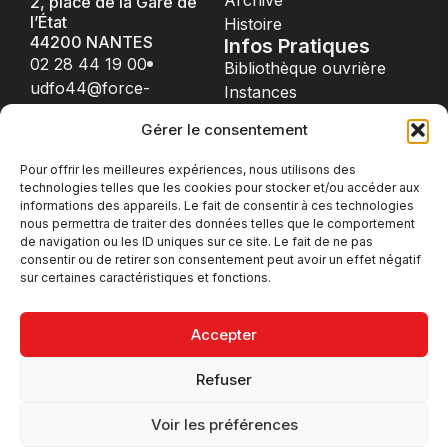
Archive
2, place de la Gare de
l’État
Histoire
44200 NANTES
Infos Pratiques
02 28 44 19 00
Bibliothèque ouvrière
udfo44@force-
Instances
ouvriere.fr
Formations
Gérer le consentement
Prud'homme
Conseillers du salariés
Pour offrir les meilleures expériences, nous utilisons des
Nous Contacter
technologies telles que les cookies pour stocker et/ou accéder aux
informations des appareils. Le fait de consentir à ces technologies
Informations UD
nous permettra de traiter des données telles que le comportement
Unions Locales
de navigation ou les ID uniques sur ce site. Le fait de ne pas
AFOC
consentir ou de retirer son consentement peut avoir un effet négatif
sur certaines caractéristiques et fonctions.
AUDACE
Nos réseaux
Accepter
Refuser
Mentions légales - Tous
Conception par Astorya
droits réservés
Voir les préférences